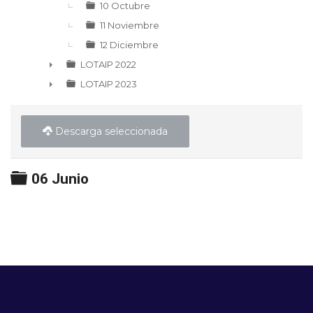
10 Octubre
11 Noviembre
12 Diciembre
LOTAIP 2022
►
LOTAIP 2023
►
Descarga seleccionada
Carpeta
06 Junio