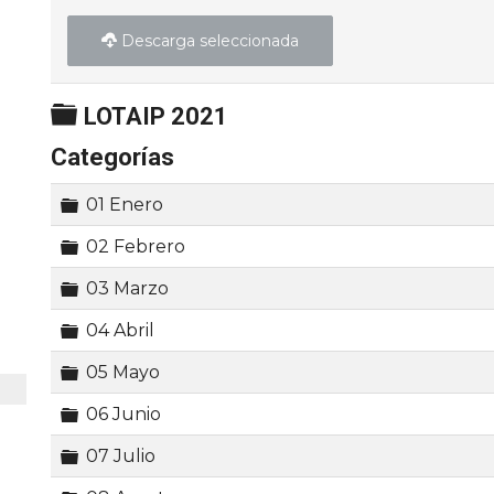
Descarga seleccionada
Carpeta
LOTAIP 2021
Categorías
Carpeta
01 Enero
Carpeta
02 Febrero
Carpeta
03 Marzo
Carpeta
04 Abril
Carpeta
05 Mayo
Carpeta
06 Junio
Carpeta
07 Julio