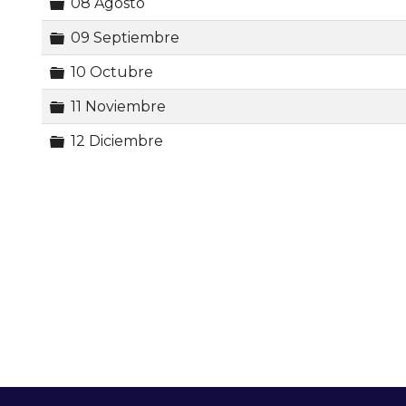
Carpeta
08 Agosto
Carpeta
09 Septiembre
Carpeta
10 Octubre
Carpeta
11 Noviembre
Carpeta
12 Diciembre