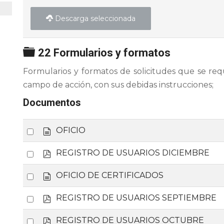
Descarga seleccionada
Carpeta
22 Formularios y formatos
Formularios y formatos de solicitudes que se req
campo de acción, con sus debidas instrucciones;
Documentos
d
Select
OFICIO
o
an
c
p
Select
REGISTRO DE USUARIOS DICIEMBRE
item
u
d
an
m
f
d
Select
OFICIO DE CERTIFICADOS
e
item
o
an
n
c
p
Select
REGISTRO DE USUARIOS SEPTIEMBRE
t
item
u
d
o
an
m
f
p
Select
REGISTRO DE USUARIOS OCTUBRE