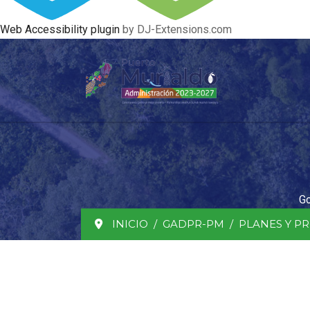
Web Accessibility plugin
by DJ-Extensions.com
Go
INICIO
GADPR-PM
PLANES Y P