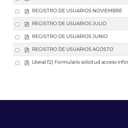
e
item
d
an
n
f
p
Select
REGISTRO DE USUARIOS NOVIEMBRE
t
item
d
o
an
f
p
Select
REGISTRO DE USUARIOS JULIO
item
d
an
f
p
Select
REGISTRO DE USUARIOS JUNIO
item
d
an
f
p
Select
REGISTRO DE USUARIOS AGOSTO
item
d
an
f
p
Select
Literal f2) Formulario solicitud acceso inf
item
d
an
f
item